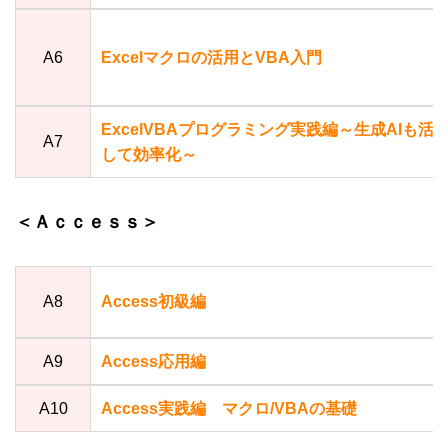
A6
Excelマクロの活用とVBA入門
ExcelVBAプログラミング実践編～生成AIも活
A7
して効率化～
＜Ａｃｃｅｓｓ＞
A8
Access初級編
A9
Access応用編
A10
Access実践編 マクロ/VBAの基礎